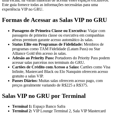
uma escala, há várias maneiras de acessar esses espaços exclusivos.
Este guia fornece todas as informações necessárias para uma
experiência VIP no GRU.
Formas de Acessar as Salas VIP no GRU
Passagens de Primeira Classe ou Executiva:
Viajar com
passagens de primeira classe ou executiva em companhias
aéreas premium garante acesso automático às salas.
Status Elite em Programas de Fidelidade:
Membros de
programas como TAM Fidelidade (Latam Pass) ou Star
Alliance Gold têm acesso às salas.
Adesão ao Priority Pass:
Portadores do Priority Pass podem
acessar salas parceiras nos terminais do GRU.
Cartões de Crédito com Acesso a Salas:
Cartões como Visa
Infinite, Mastercard Black ou Elo Nanquim oferecem acesso
gratuito a salas VIP.
Passes Diários:
Muitas salas oferecem acesso pago, com
preços geralmente variando de R$225 a R$375.
Salas VIP no GRU por Terminal
Terminal 1:
Espaço Banco Safra
Terminal 2:
VIP Lounge Terminal 2, Sala VIP Mastercard